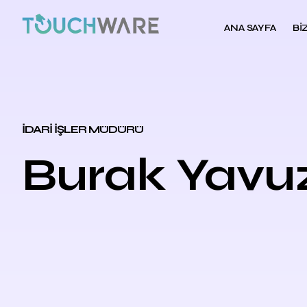
ANA SAYFA
BI
İDARI İŞLER MÜDÜRÜ
Burak Yavu