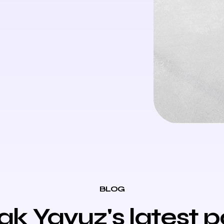
BLOG
ak Yavuz's latest p