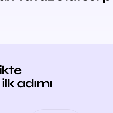
likte
 ilk adımı