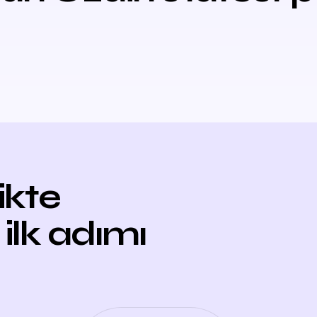
likte
 ilk adımı