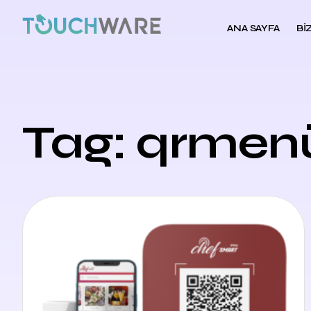
ANA SAYFA
BI
Tag: qrmen